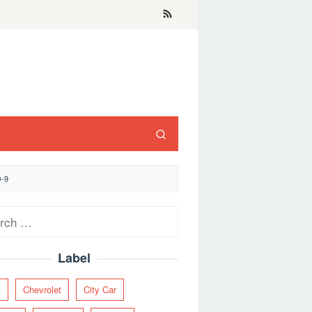
-9
ch
Label
y
Chevrolet
City Car