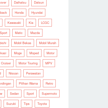
over
Daihatsu
Datsun
hback
Honda
Hyundai
Kawasaki
Kia
LCGC
 Sport
Matic
Mazda
bishi
Mobil Bekas
Mobil Murah
ikasi
Moge
Moped
Motor
 Cruiser
Motor Touring
MPV
d
Nissan
Perawatan
ndingan
Pilihan Warna
Retro
ew
Sedan
Sport
Supermoto
Suzuki
Tips
Toyota