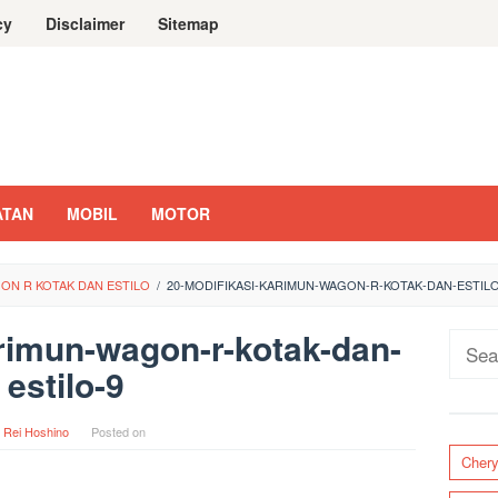
cy
Disclaimer
Sitemap
ATAN
MOBIL
MOTOR
GON R KOTAK DAN ESTILO
/
20-MODIFIKASI-KARIMUN-WAGON-R-KOTAK-DAN-ESTILO
rimun-wagon-r-kotak-dan-
Sear
estilo-9
for:
y
Rei Hoshino
Posted on
Cher