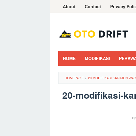
Skip
About
Contact
Privacy Poli
to
content
HOME
MODIFIKASI
PERAW
HOMEPAGE
/
20 MODIFIKASI KARIMUN WA
20-modifikasi-ka
B