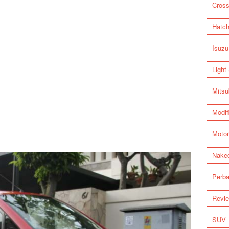
Cross
Hatc
Isuzu
Light
Mitsu
Modif
Motor
Nake
Perba
Revi
SUV