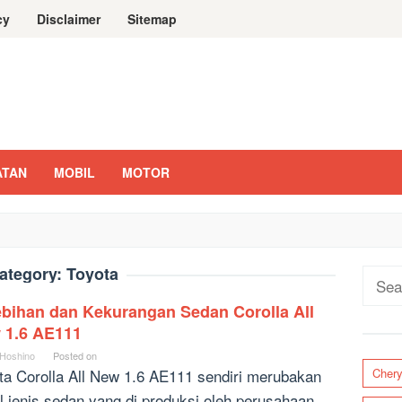
cy
Disclaimer
Sitemap
ATAN
MOBIL
MOTOR
ategory:
Toyota
Sear
for:
ebihan dan Kekurangan Sedan Corolla All
 1.6 AE111
 Hoshino
Posted on
ta Corolla All New 1.6 AE111 sendiri merubakan
Cher
l jenis sedan yang di produksi oleh perusahaan