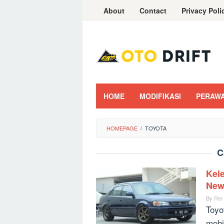
Skip
About
Contact
Privacy Poli
to
content
HOME
MODIFIKASI
PERAW
HOMEPAGE
/
TOYOTA
C
Kel
New
By
Rei
Toyo
mobi