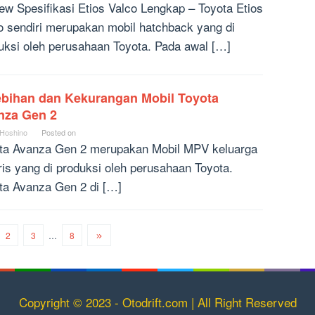
ew Spesifikasi Etios Valco Lengkap – Toyota Etios
o sendiri merupakan mobil hatchback yang di
uksi oleh perusahaan Toyota. Pada awal […]
ebihan dan Kekurangan Mobil Toyota
nza Gen 2
 Hoshino
Posted on
ta Avanza Gen 2 merupakan Mobil MPV keluarga
aris yang di produksi oleh perusahaan Toyota.
ta Avanza Gen 2 di […]
2
3
…
8
Copyright © 2023 - Otodrift.com | All Right Reserved