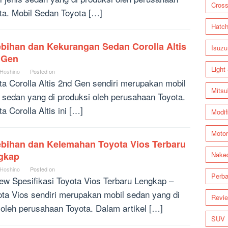
Cross
ta. Mobil Sedan Toyota […]
Hatc
ebihan dan Kekurangan Sedan Corolla Altis
Isuzu
 Gen
Light
 Hoshino
Posted on
ta Corolla Altis 2nd Gen sendiri merupakan mobil
Mitsu
s sedan yang di produksi oleh perusahaan Toyota.
a Corolla Altis ini […]
Modif
Motor
ebihan dan Kelemahan Toyota Vios Terbaru
gkap
Nake
 Hoshino
Posted on
Perba
ew Spesifikasi Toyota Vios Terbaru Lengkap –
ta Vios sendiri merupakan mobil sedan yang di
Revi
 oleh perusahaan Toyota. Dalam artikel […]
SUV