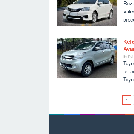
Revi
Valc
prod
Kel
Ava
By
Rei
Toyo
terl
Toyo
1