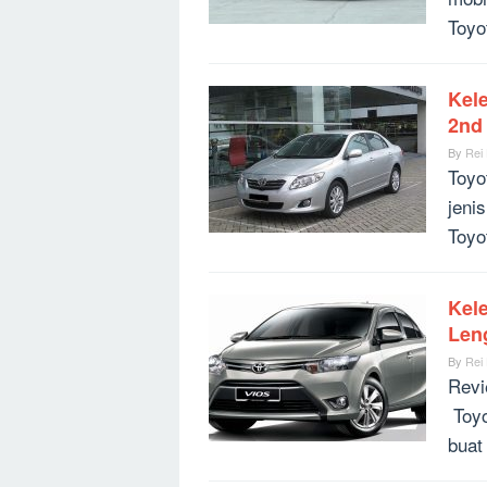
Toyo
Kel
2nd
By
Rei
Toyo
jeni
Toyot
Kel
Len
By
Rei
Revi
Toyo
buat