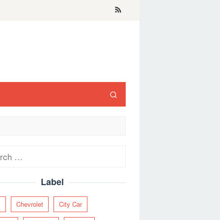
ch
Label
y
Chevrolet
City Car