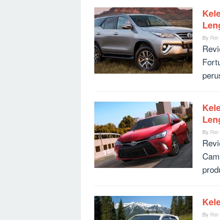
Kel
Len
By
Rei
Revi
Fort
peru
Kel
Len
By
Rei
Revi
Camr
prod
Kel
By
Rei