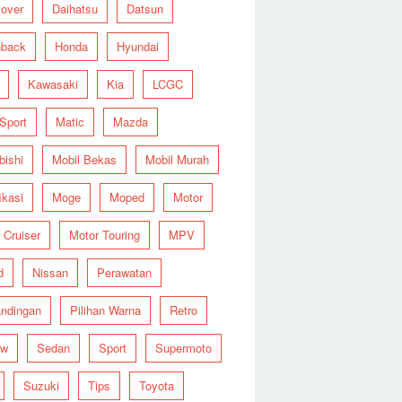
over
Daihatsu
Datsun
hback
Honda
Hyundai
Kawasaki
Kia
LCGC
 Sport
Matic
Mazda
bishi
Mobil Bekas
Mobil Murah
ikasi
Moge
Moped
Motor
 Cruiser
Motor Touring
MPV
d
Nissan
Perawatan
ndingan
Pilihan Warna
Retro
ew
Sedan
Sport
Supermoto
Suzuki
Tips
Toyota