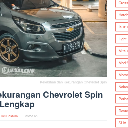
Cross
Hatc
Isuzu
Light
Mitsu
Modif
Motor
Kelebihan dan Kekurangan Chevrolet Spin
Nake
ekurangan Chevrolet Spin
Perba
Lengkap
Revi
y
Rei Hoshino
Posted on
SUV