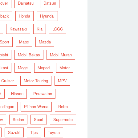
over
Daihatsu
Datsun
hback
Honda
Hyundai
Kawasaki
Kia
LCGC
 Sport
Matic
Mazda
bishi
Mobil Bekas
Mobil Murah
ikasi
Moge
Moped
Motor
 Cruiser
Motor Touring
MPV
d
Nissan
Perawatan
ndingan
Pilihan Warna
Retro
ew
Sedan
Sport
Supermoto
Suzuki
Tips
Toyota