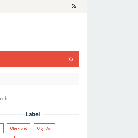
ch
Label
y
Chevrolet
City Car