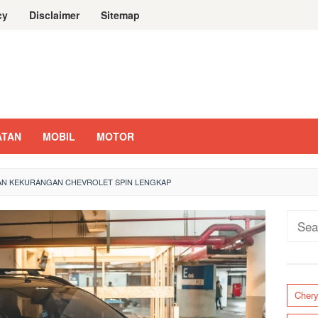
cy
Disclaimer
Sitemap
ATAN
MOBIL
MOTOR
AN KEKURANGAN CHEVROLET SPIN LENGKAP
Sear
for:
Cher