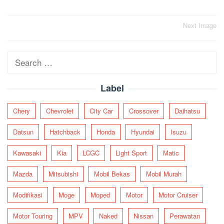
Post
Next Image
navigation
Search
for:
Label
Chery
Chevrolet
City Car
Crossover
Daihatsu
Datsun
Hatchback
Honda
Hyundai
Isuzu
Kawasaki
Kia
LCGC
Light Sport
Matic
Mazda
Mitsubishi
Mobil Bekas
Mobil Murah
Modifikasi
Moge
Moped
Motor
Motor Cruiser
Motor Touring
MPV
Naked
Nissan
Perawatan