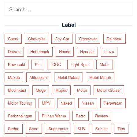
Search
for:
Label
Chery
Chevrolet
City Car
Crossover
Daihatsu
Datsun
Hatchback
Honda
Hyundai
Isuzu
Kawasaki
Kia
LCGC
Light Sport
Matic
Mazda
Mitsubishi
Mobil Bekas
Mobil Murah
Modifikasi
Moge
Moped
Motor
Motor Cruiser
Motor Touring
MPV
Naked
Nissan
Perawatan
Perbandingan
Pilihan Warna
Retro
Review
Sedan
Sport
Supermoto
SUV
Suzuki
Tips