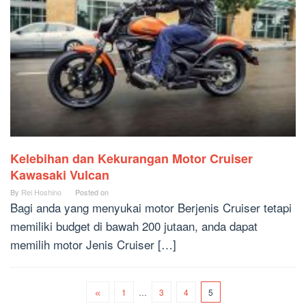
Kelebihan dan Kekurangan Motor Cruiser
Kawasaki Vulcan
By
Rei Hoshino
Posted on
Bagi anda yang menyukai motor Berjenis Cruiser tetapi
memiliki budget di bawah 200 jutaan, anda dapat
memilih motor Jenis Cruiser […]
1
…
3
4
5