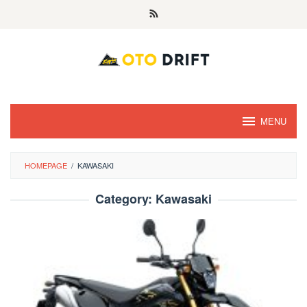
Skip
to
content
MENU
HOMEPAGE
/
KAWASAKI
Category:
Kawasaki