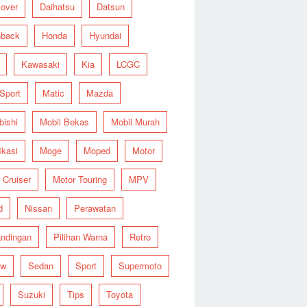
over
Daihatsu
Datsun
hback
Honda
Hyundai
Kawasaki
Kia
LCGC
 Sport
Matic
Mazda
bishi
Mobil Bekas
Mobil Murah
ikasi
Moge
Moped
Motor
 Cruiser
Motor Touring
MPV
d
Nissan
Perawatan
ndingan
Pilihan Warna
Retro
ew
Sedan
Sport
Supermoto
Suzuki
Tips
Toyota