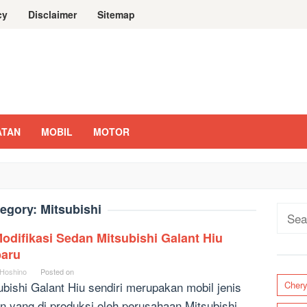
cy
Disclaimer
Sitemap
ATAN
MOBIL
MOTOR
egory:
Mitsubishi
Sear
for:
odifikasi Sedan Mitsubishi Galant Hiu
baru
 Hoshino
Posted on
ubishi Galant Hiu sendiri merupakan mobil jenis
Cher
n yang di produksi oleh perusahaan Mitsubishi