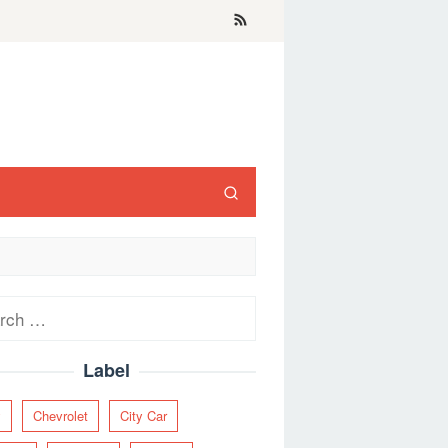
ch
Label
y
Chevrolet
City Car