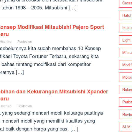
Cross
 tahun 1998 – 2005. Mitsubishi […]
Hatc
onsep Modifikasi Mitsubishi Pajero Sport
Isuzu
baru
Light
 Hoshino
Posted on
 sebelumnya kita sudah membahas 10 Konsep
Mitsu
fikasi Toyota Fortuner Terbaru, sekarang kita
 bahas tentang modifikasi dari kompetitor
Modif
eratnya […]
Motor
Nake
ebihan dan Kekurangan Mitsubishi Xpander
baru
Perba
 Hoshino
Posted on
 yang sedang mencari mobil keluarga pastinya
Revi
 mencari mobil yang memiliki kualitas yang
SUV
at baik dengan harga yang pas. […]