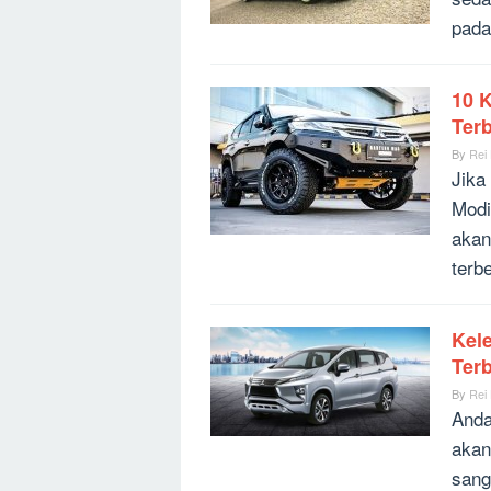
pada
10 K
Ter
By
Rei
Jika
Modi
akan
terb
Kel
Ter
By
Rei
Anda
akan
sang