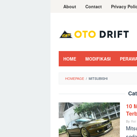
Skip
About
Contact
Privacy Poli
to
content
HOME
MODIFIKASI
PERAW
HOMEPAGE
/
MITSUBISHI
Cat
10 M
Ter
By
Rei
Mits
seda