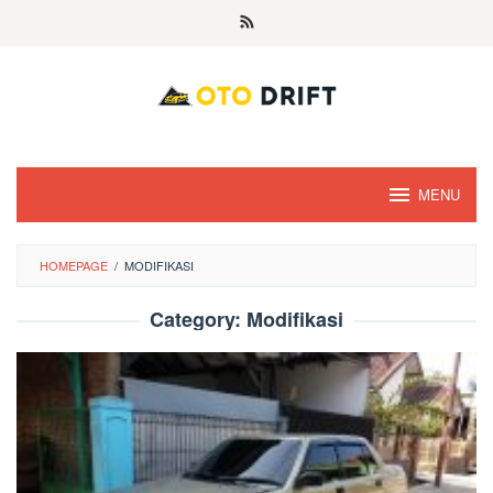
Skip
to
content
MENU
HOMEPAGE
/
MODIFIKASI
Category:
Modifikasi