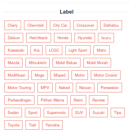
for:
Label
Chery
Chevrolet
City Car
Crossover
Daihatsu
Datsun
Hatchback
Honda
Hyundai
Isuzu
Kawasaki
Kia
LCGC
Light Sport
Matic
Mazda
Mitsubishi
Mobil Bekas
Mobil Murah
Modifikasi
Moge
Moped
Motor
Motor Cruiser
Motor Touring
MPV
Naked
Nissan
Perawatan
Perbandingan
Pilihan Warna
Retro
Review
Sedan
Sport
Supermoto
SUV
Suzuki
Tips
Toyota
Trail
Yamaha