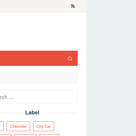
ch
Label
y
Chevrolet
City Car