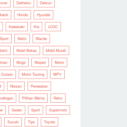
over
Daihatsu
Datsun
hback
Honda
Hyundai
Kawasaki
Kia
LCGC
 Sport
Matic
Mazda
bishi
Mobil Bekas
Mobil Murah
ikasi
Moge
Moped
Motor
 Cruiser
Motor Touring
MPV
d
Nissan
Perawatan
ndingan
Pilihan Warna
Retro
ew
Sedan
Sport
Supermoto
Suzuki
Tips
Toyota