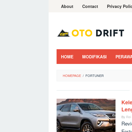
Skip
About
Contact
Privacy Poli
to
content
HOME
MODIFIKASI
PERAW
HOMEPAGE
/
FORTUNER
Kel
Len
By
Rei
Revi
Fort