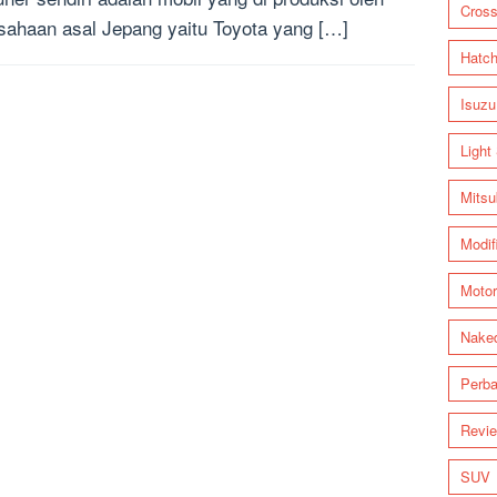
Cross
sahaan asal Jepang yaitu Toyota yang […]
Hatc
Isuzu
Light
Mitsu
Modif
Motor
Nake
Perba
Revi
SUV