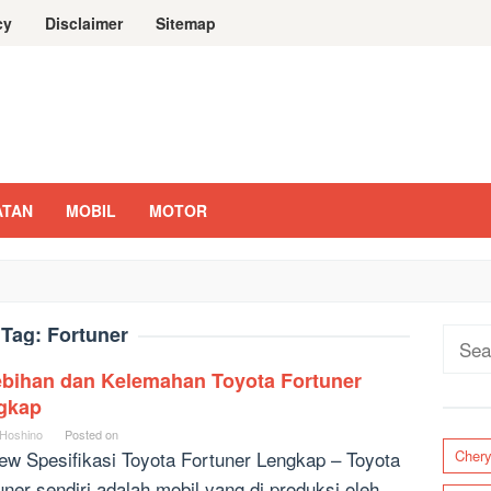
cy
Disclaimer
Sitemap
ATAN
MOBIL
MOTOR
Tag:
Fortuner
Sear
for:
ebihan dan Kelemahan Toyota Fortuner
gkap
 Hoshino
Posted on
ew Spesifikasi Toyota Fortuner Lengkap – Toyota
Cher
uner sendiri adalah mobil yang di produksi oleh