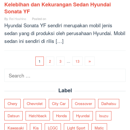
Kelebihan dan Kekurangan Sedan Hyundai
Sonata YF
By
Rei Hoshino
Posted on
Hyundai Sonata YF sendiri merupakan mobil jenis
sedan yang di produksi oleh perusahaan Hyundai. Mobil
sedan ini sendiri di rilis […]
1
2
3
…
13
Search
for:
Label
Chery
Chevrolet
City Car
Crossover
Daihatsu
Datsun
Hatchback
Honda
Hyundai
Isuzu
Kawasaki
Kia
LCGC
Light Sport
Matic