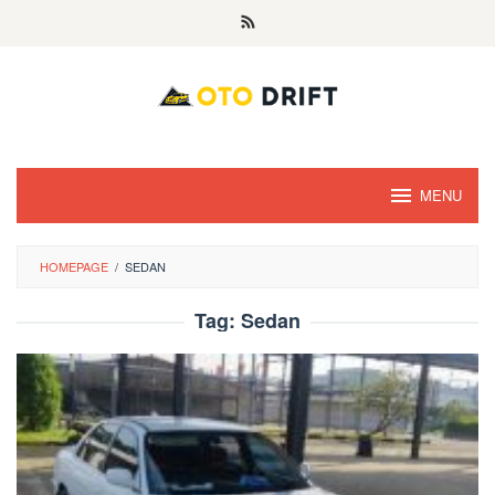
Skip
to
content
MENU
HOMEPAGE
/
SEDAN
Tag:
Sedan