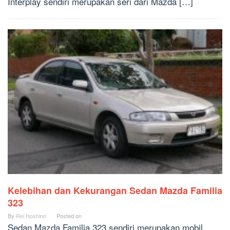
Interplay sendiri merupakan seri dari Mazda […]
Kelebihan dan Kekurangan Sedan Mazda Familia
323
By
Rei Hoshino
Posted on
Sedan Mazda Familia 323 sendiri merupakan mobil