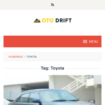
Skip
to
content
MENU
HOMEPAGE
/
TOYOTA
Tag:
Toyota