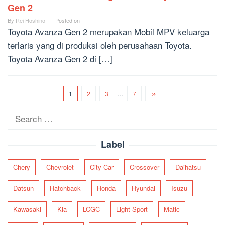
Gen 2
By
Rei Hoshino
Posted on
Toyota Avanza Gen 2 merupakan Mobil MPV keluarga
terlaris yang di produksi oleh perusahaan Toyota.
Toyota Avanza Gen 2 di […]
1
2
3
…
7
Search
for:
Label
Chery
Chevrolet
City Car
Crossover
Daihatsu
Datsun
Hatchback
Honda
Hyundai
Isuzu
Kawasaki
Kia
LCGC
Light Sport
Matic