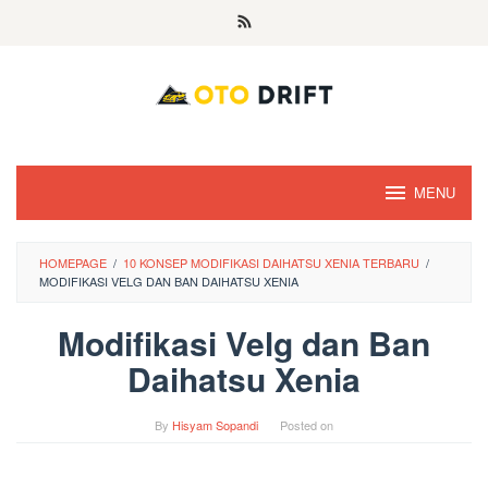
Skip
to
content
MENU
HOMEPAGE
/
10 KONSEP MODIFIKASI DAIHATSU XENIA TERBARU
/
MODIFIKASI VELG DAN BAN DAIHATSU XENIA
Modifikasi Velg dan Ban
Daihatsu Xenia
By
Hisyam Sopandi
Posted on