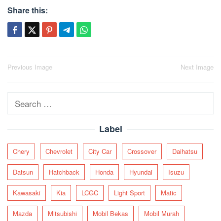
Share this:
Post
Previous Image
Next Image
navigation
Search
for:
Label
Chery
Chevrolet
City Car
Crossover
Daihatsu
Datsun
Hatchback
Honda
Hyundai
Isuzu
Kawasaki
Kia
LCGC
Light Sport
Matic
Mazda
Mitsubishi
Mobil Bekas
Mobil Murah