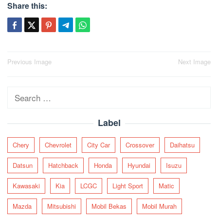
Share this:
Post
Previous Image
Next Image
navigation
Search
for:
Label
Chery
Chevrolet
City Car
Crossover
Daihatsu
Datsun
Hatchback
Honda
Hyundai
Isuzu
Kawasaki
Kia
LCGC
Light Sport
Matic
Mazda
Mitsubishi
Mobil Bekas
Mobil Murah