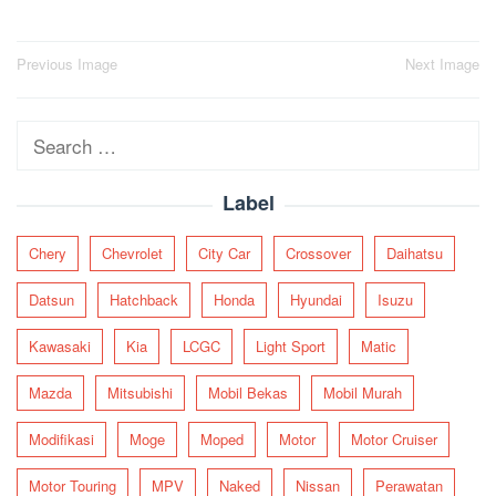
Post
Previous Image
Next Image
navigation
Search
for:
Label
Chery
Chevrolet
City Car
Crossover
Daihatsu
Datsun
Hatchback
Honda
Hyundai
Isuzu
Kawasaki
Kia
LCGC
Light Sport
Matic
Mazda
Mitsubishi
Mobil Bekas
Mobil Murah
Modifikasi
Moge
Moped
Motor
Motor Cruiser
Motor Touring
MPV
Naked
Nissan
Perawatan