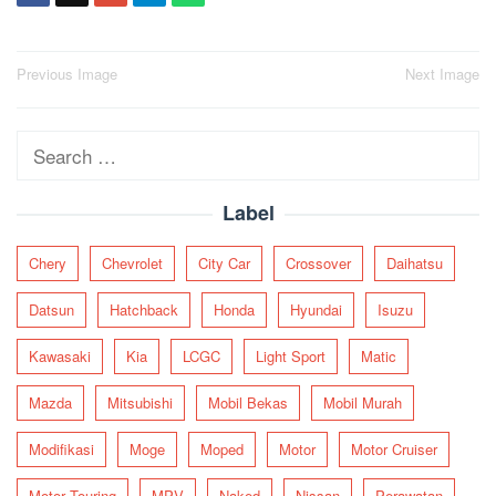
Post
Previous Image
Next Image
navigation
Search
for:
Label
Chery
Chevrolet
City Car
Crossover
Daihatsu
Datsun
Hatchback
Honda
Hyundai
Isuzu
Kawasaki
Kia
LCGC
Light Sport
Matic
Mazda
Mitsubishi
Mobil Bekas
Mobil Murah
Modifikasi
Moge
Moped
Motor
Motor Cruiser
Motor Touring
MPV
Naked
Nissan
Perawatan