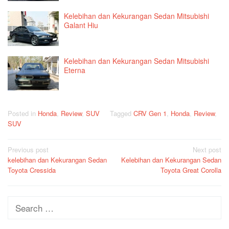
Kelebihan dan Kekurangan Sedan Mitsubishi
Galant Hiu
Kelebihan dan Kekurangan Sedan Mitsubishi
Eterna
Posted in
Honda
,
Review
,
SUV
Tagged
CRV Gen 1
,
Honda
,
Review
,
SUV
Post
Previous post
Next post
kelebihan dan Kekurangan Sedan
Kelebihan dan Kekurangan Sedan
navigation
Toyota Cressida
Toyota Great Corolla
Search
for: