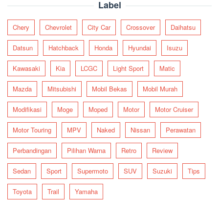
Label
Chery
Chevrolet
City Car
Crossover
Daihatsu
Datsun
Hatchback
Honda
Hyundai
Isuzu
Kawasaki
Kia
LCGC
Light Sport
Matic
Mazda
Mitsubishi
Mobil Bekas
Mobil Murah
Modifikasi
Moge
Moped
Motor
Motor Cruiser
Motor Touring
MPV
Naked
Nissan
Perawatan
Perbandingan
Pilihan Warna
Retro
Review
Sedan
Sport
Supermoto
SUV
Suzuki
Tips
Toyota
Trail
Yamaha