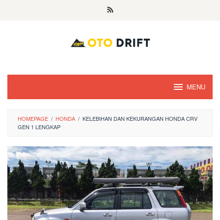
Skip
to
content
MENU
HOMEPAGE
/
HONDA
/
KELEBIHAN DAN KEKURANGAN HONDA CRV
GEN 1 LENGKAP