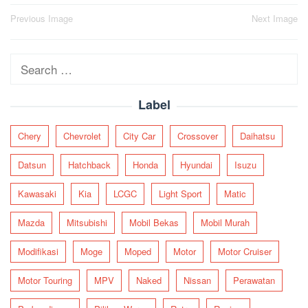
Post
Previous Image
Next Image
navigation
Search
for:
Label
Chery
Chevrolet
City Car
Crossover
Daihatsu
Datsun
Hatchback
Honda
Hyundai
Isuzu
Kawasaki
Kia
LCGC
Light Sport
Matic
Mazda
Mitsubishi
Mobil Bekas
Mobil Murah
Modifikasi
Moge
Moped
Motor
Motor Cruiser
Motor Touring
MPV
Naked
Nissan
Perawatan