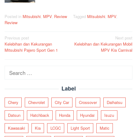
Posted in
Mitsubishi
,
MPV
,
Review
Tagged
Mitsubishi
,
MPV
,
Review
Post
Previous post
Next post
Kelebihan dan Kekurangan
Kelebihan dan Kekurangan Mobil
navigation
Mitsubishi Pajero Sport Gen 1
MPV Kia Carnival
Search
for:
Label
Chery
Chevrolet
City Car
Crossover
Daihatsu
Datsun
Hatchback
Honda
Hyundai
Isuzu
Kawasaki
Kia
LCGC
Light Sport
Matic