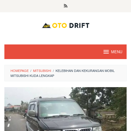
Skip
to
content
MENU
HOMEPAGE
/
MITSUBISHI
/
KELEBIHAN DAN KEKURANGAN MOBIL
MITSUBISHI KUDA LENGKAP