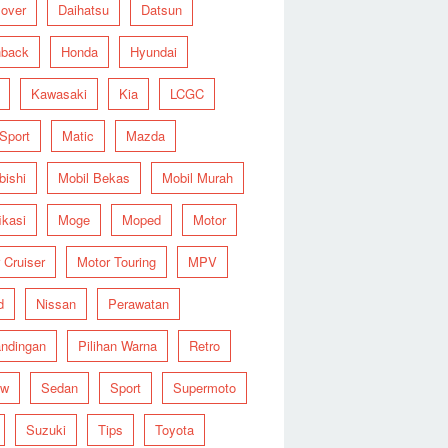
over
Daihatsu
Datsun
hback
Honda
Hyundai
Kawasaki
Kia
LCGC
 Sport
Matic
Mazda
bishi
Mobil Bekas
Mobil Murah
ikasi
Moge
Moped
Motor
 Cruiser
Motor Touring
MPV
d
Nissan
Perawatan
ndingan
Pilihan Warna
Retro
ew
Sedan
Sport
Supermoto
Suzuki
Tips
Toyota