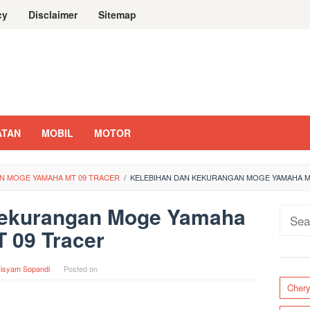
cy
Disclaimer
Sitemap
ATAN
MOBIL
MOTOR
N MOGE YAMAHA MT 09 TRACER
/
KELEBIHAN DAN KEKURANGAN MOGE YAMAHA M
Kekurangan Moge Yamaha
Sear
 09 Tracer
for:
isyam Sopandi
Posted on
Cher