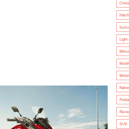
Cross
Hatc
Isuzu
Light
Mitsu
Modif
Motor
Nake
Perba
Revi
SUV