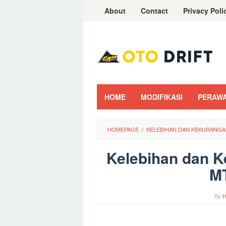
Skip
About
Contact
Privacy Poli
to
content
HOME
MODIFIKASI
PERAW
HOMEPAGE
/
KELEBIHAN DAN KEKURANGA
Kelebihan dan 
MT
By
H