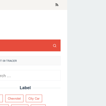
T 09 TRACER
ch
Label
y
Chevrolet
City Car