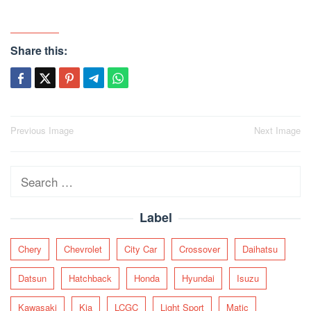
Share this:
Post
Previous Image
Next Image
navigation
Search
for:
Label
Chery
Chevrolet
City Car
Crossover
Daihatsu
Datsun
Hatchback
Honda
Hyundai
Isuzu
Kawasaki
Kia
LCGC
Light Sport
Matic