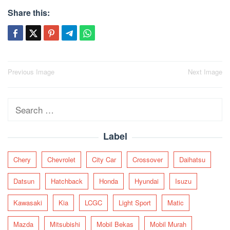
Share this:
Post
Previous Image
Next Image
navigation
Search
for:
Label
Chery
Chevrolet
City Car
Crossover
Daihatsu
Datsun
Hatchback
Honda
Hyundai
Isuzu
Kawasaki
Kia
LCGC
Light Sport
Matic
Mazda
Mitsubishi
Mobil Bekas
Mobil Murah