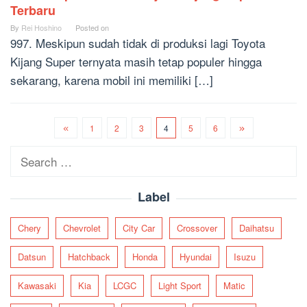
Terbaru
By
Rei Hoshino
Posted on
997. Meskipun sudah tidak di produksi lagi Toyota
Kijang Super ternyata masih tetap populer hingga
sekarang, karena mobil ini memiliki […]
1
2
3
4
5
6
Search
for:
Label
Chery
Chevrolet
City Car
Crossover
Daihatsu
Datsun
Hatchback
Honda
Hyundai
Isuzu
Kawasaki
Kia
LCGC
Light Sport
Matic