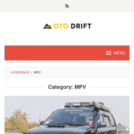
Skip
to
content
MENU
HOMEPAGE
/
MPV
Category:
MPV