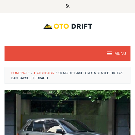
Skip
to
content
MENU
HOMEPAGE
/
HATCHBACK
/
20 MODIFIKASI TOYOTA STARLET KOTAK
DAN KAPSUL TERBARU