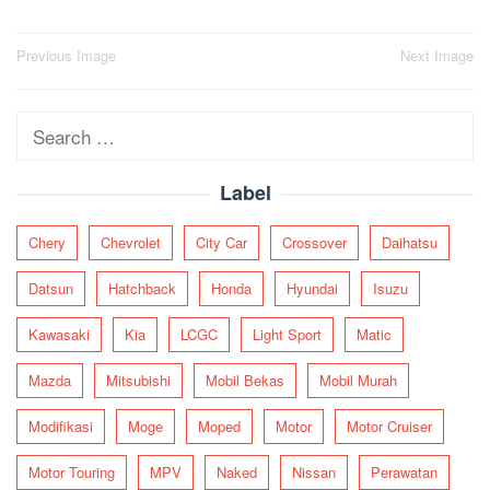
Post
Previous Image
Next Image
navigation
Search
for:
Label
Chery
Chevrolet
City Car
Crossover
Daihatsu
Datsun
Hatchback
Honda
Hyundai
Isuzu
Kawasaki
Kia
LCGC
Light Sport
Matic
Mazda
Mitsubishi
Mobil Bekas
Mobil Murah
Modifikasi
Moge
Moped
Motor
Motor Cruiser
Motor Touring
MPV
Naked
Nissan
Perawatan