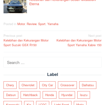
Eterna
Posted in
Motor
,
Review
,
Sport
,
Yamaha
Post
Previous post
Next post
Kelebihan dan Kekurangan Motor
Kelebihan dan Kekurangan Motor
navigation
Sport Suzuki GSX R150
Sport Yamaha Xabre 150
Search
for:
Label
Chery
Chevrolet
City Car
Crossover
Daihatsu
Datsun
Hatchback
Honda
Hyundai
Isuzu
Kawasaki
Kia
LCGC
Light Sport
Matic