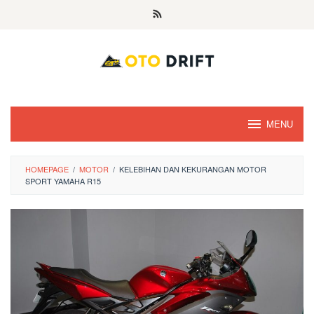
Skip
to
content
MENU
HOMEPAGE
/
MOTOR
/
KELEBIHAN DAN KEKURANGAN MOTOR
SPORT YAMAHA R15