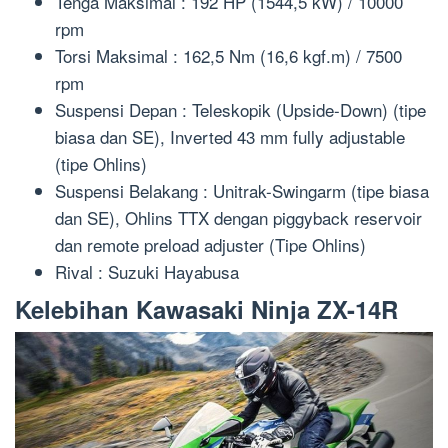
Tenga Maksimal : 192 HP (1544,5 kW) / 10000
rpm
Torsi Maksimal : 162,5 Nm (16,6 kgf.m) / 7500
rpm
Suspensi Depan : Teleskopik (Upside-Down) (tipe
biasa dan SE), Inverted 43 mm fully adjustable
(tipe Ohlins)
Suspensi Belakang : Unitrak-Swingarm (tipe biasa
dan SE), Ohlins TTX dengan piggyback reservoir
dan remote preload adjuster (Tipe Ohlins)
Rival : Suzuki Hayabusa
Kelebihan Kawasaki Ninja ZX-14R