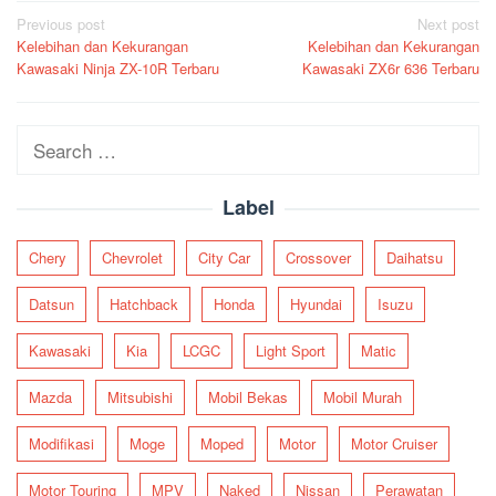
Post
Previous post
Next post
Kelebihan dan Kekurangan
Kelebihan dan Kekurangan
navigation
Kawasaki Ninja ZX-10R Terbaru
Kawasaki ZX6r 636 Terbaru
Search
for:
Label
Chery
Chevrolet
City Car
Crossover
Daihatsu
Datsun
Hatchback
Honda
Hyundai
Isuzu
Kawasaki
Kia
LCGC
Light Sport
Matic
Mazda
Mitsubishi
Mobil Bekas
Mobil Murah
Modifikasi
Moge
Moped
Motor
Motor Cruiser
Motor Touring
MPV
Naked
Nissan
Perawatan