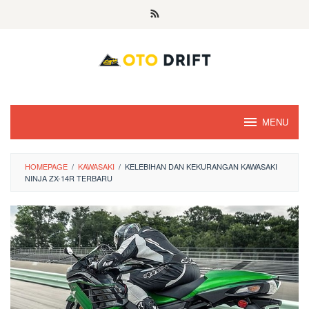
Skip
to
content
MENU
HOMEPAGE
/
KAWASAKI
/
KELEBIHAN DAN KEKURANGAN KAWASAKI
NINJA ZX-14R TERBARU