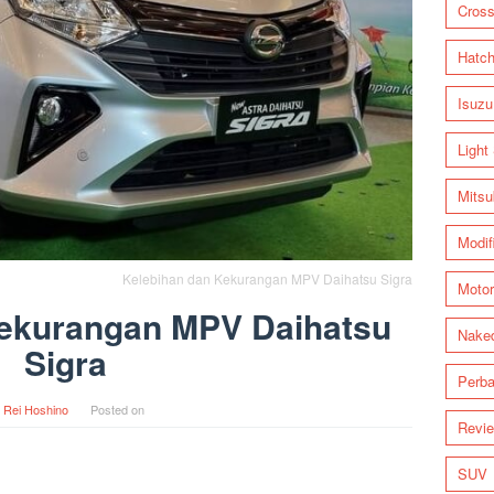
Cross
Hatc
Isuzu
Light
Mitsu
Modif
Kelebihan dan Kekurangan MPV Daihatsu Sigra
Motor
Kekurangan MPV Daihatsu
Nake
Sigra
Perba
y
Rei Hoshino
Posted on
Revi
SUV