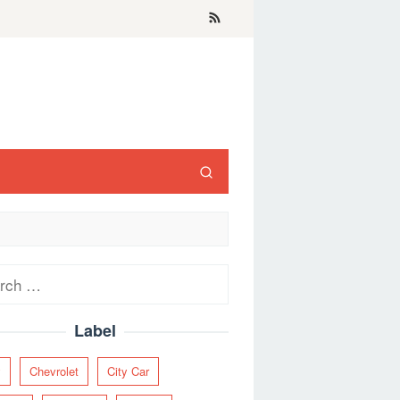
ch
Label
y
Chevrolet
City Car