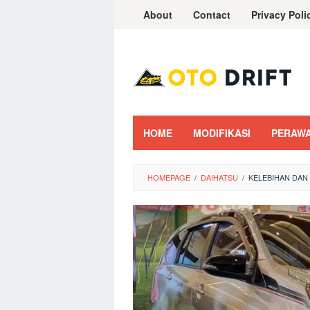
Skip
About
Contact
Privacy Poli
to
content
HOME
MODIFIKASI
PERAW
HOMEPAGE
/
DAIHATSU
/
KELEBIHAN DAN