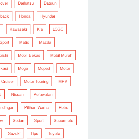
over
Daihatsu
Datsun
hback
Honda
Hyundai
Kawasaki
Kia
LCGC
 Sport
Matic
Mazda
bishi
Mobil Bekas
Mobil Murah
ikasi
Moge
Moped
Motor
 Cruiser
Motor Touring
MPV
d
Nissan
Perawatan
ndingan
Pilihan Warna
Retro
ew
Sedan
Sport
Supermoto
Suzuki
Tips
Toyota