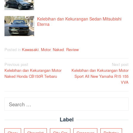
Kelebihan dan Kekurangan Sedan Mitsubishi
Eterna
Posted in
Kawasaki
,
Motor
,
Naked
,
Review
Post
Previous post
Next post
Kelebihan dan Kekurangan Motor
Kelebihan dan Kekurangan Motor
navigation
Naked Honda CB150R Terbaru
Sport All New Yamaha R15 155
VVA
Search
for:
Label
Chery
Chevrolet
City Car
Crossover
Daihatsu