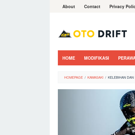
Skip
About
Contact
Privacy Poli
to
content
HOME
MODIFIKASI
PERAW
HOMEPAGE
/
KAWASAKI
/
KELEBIHAN DAN 