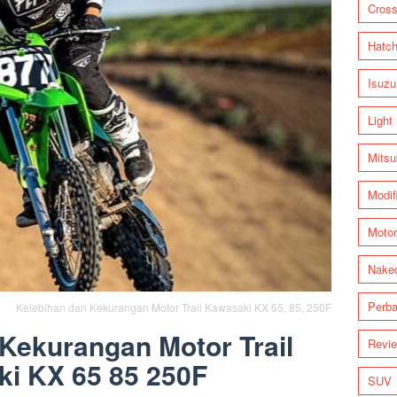
Cross
Hatc
Isuzu
Light
Mitsu
Modif
Motor
Nake
Perba
Kelebihan dan Kekurangan Motor Trail Kawasaki KX 65, 85, 250F
Kekurangan Motor Trail
Revi
i KX 65 85 250F
SUV