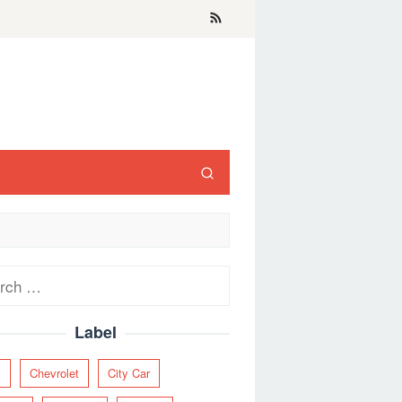
ch
Label
y
Chevrolet
City Car