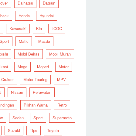
over
Daihatsu
Datsun
hback
Honda
Hyundai
Kawasaki
Kia
LCGC
 Sport
Matic
Mazda
bishi
Mobil Bekas
Mobil Murah
ikasi
Moge
Moped
Motor
 Cruiser
Motor Touring
MPV
d
Nissan
Perawatan
ndingan
Pilihan Warna
Retro
ew
Sedan
Sport
Supermoto
Suzuki
Tips
Toyota