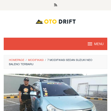
Skip
to
content
MENU
HOMEPAGE
/
MODIFIKASI
/
7 MODIFIKASI SEDAN SUZUKI NEO
BALENO TERBARU